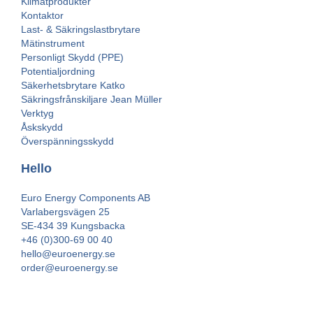
Klimatprodukter
Kontaktor
Last- & Säkringslastbrytare
Mätinstrument
Personligt Skydd (PPE)
Potentialjordning
Säkerhetsbrytare Katko
Säkringsfrånskiljare Jean Müller
Verktyg
Åskskydd
Överspänningsskydd
Hello
Euro Energy Components AB
Varlabergsvägen 25
SE-434 39 Kungsbacka
+46 (0)300-69 00 40
hello@euroenergy.se
order@euroenergy.se