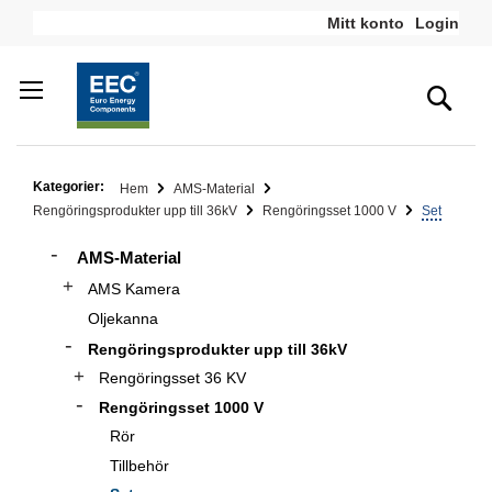
Hoppa
Mitt konto
Login
till
innehållet
Sea
Kategorier:
Hem
AMS-Material
Rengöringsprodukter upp till 36kV
Rengöringsset 1000 V
Set
AMS-Material
AMS Kamera
Oljekanna
Rengöringsprodukter upp till 36kV
Rengöringsset 36 KV
Rengöringsset 1000 V
Rör
Tillbehör