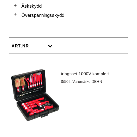
Åskskydd
Överspänningsskydd
Torrengöringsset 1000V komplett
Artnr 69785502, Varumärke DEHN