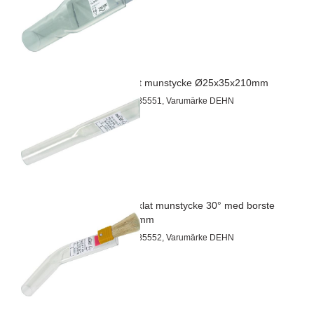
Platt rakt munstycke Ø25x35x210mm
Artnr 69785551, Varumärke DEHN
Platt vinklat munstycke 30° med borste
Ø25x35mm
Artnr 69785552, Varumärke DEHN