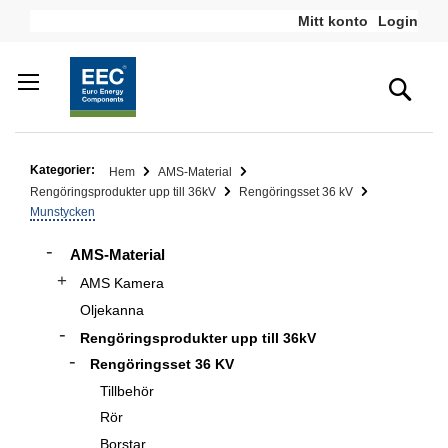
Hoppa
Mitt konto
Login
till
innehållet
Sea
Kategorier:
Hem
AMS-Material
Rengöringsprodukter upp till 36kV
Rengöringsset 36 kV
Munstycken
AMS-Material
AMS Kamera
Oljekanna
Rengöringsprodukter upp till 36kV
Rengöringsset 36 KV
Tillbehör
Rör
Borstar