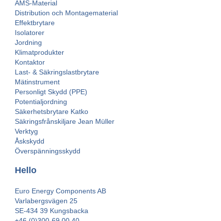
AMS-Material
Distribution och Montagematerial
Effektbrytare
Isolatorer
Jordning
Klimatprodukter
Kontaktor
Last- & Säkringslastbrytare
Mätinstrument
Personligt Skydd (PPE)
Potentialjordning
Säkerhetsbrytare Katko
Säkringsfrånskiljare Jean Müller
Verktyg
Åskskydd
Överspänningsskydd
Hello
Euro Energy Components AB
Varlabergsvägen 25
SE-434 39 Kungsbacka
+46 (0)300-69 00 40