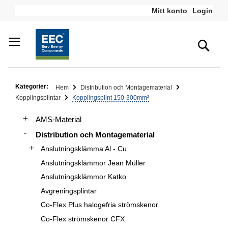
Hoppa
Mitt konto
Login
till
innehållet
Sea
Kategorier:
Hem
Distribution och Montagematerial
Kopplingsplintar
Kopplingsplint 150-300mm²
AMS-Material
Distribution och Montagematerial
Anslutningsklämma Al - Cu
Anslutningsklämmor Jean Müller
Anslutningsklämmor Katko
Avgreningsplintar
Co-Flex Plus halogefria strömskenor
Co-Flex strömskenor CFX