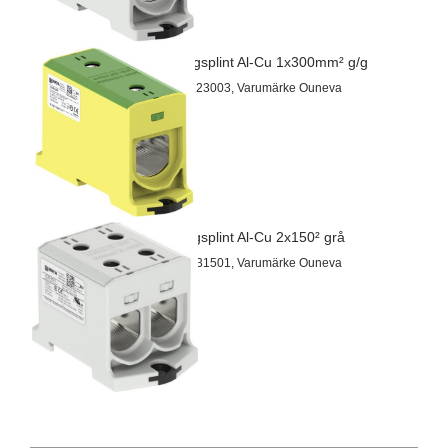
Kopplingsplint Al-Cu 1x300mm² g/g
Artnr 26123003, Varumärke Ouneva
Kopplingsplint Al-Cu 2x150² grå
Artnr 26131501, Varumärke Ouneva