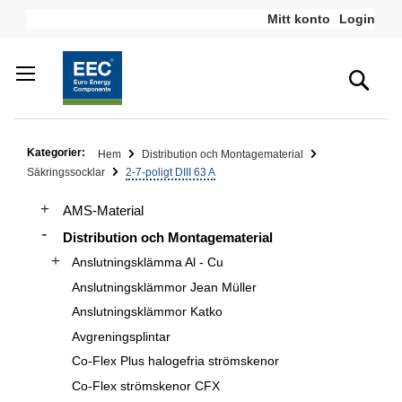
Hoppa
Mitt konto
Login
till
innehållet
Sea
Kategorier:
Hem
Distribution och Montagematerial
Säkringssocklar
2-7-poligt DIII 63 A
AMS-Material
Distribution och Montagematerial
Anslutningsklämma Al - Cu
Anslutningsklämmor Jean Müller
Anslutningsklämmor Katko
Avgreningsplintar
Co-Flex Plus halogefria strömskenor
Co-Flex strömskenor CFX