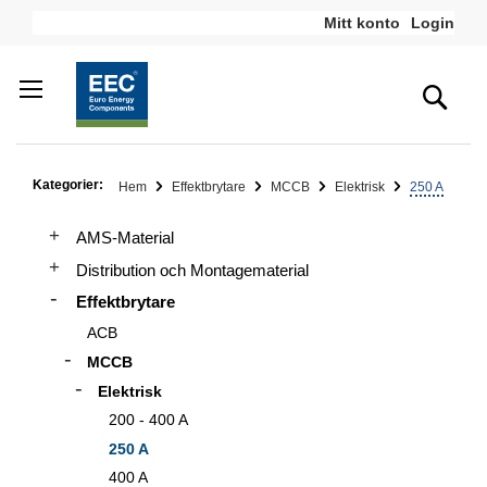
Hoppa
Mitt konto
Login
till
innehållet
Sea
Kategorier:
Hem
Effektbrytare
MCCB
Elektrisk
250 A
AMS-Material
Distribution och Montagematerial
Effektbrytare
ACB
MCCB
Elektrisk
200 - 400 A
250 A
400 A