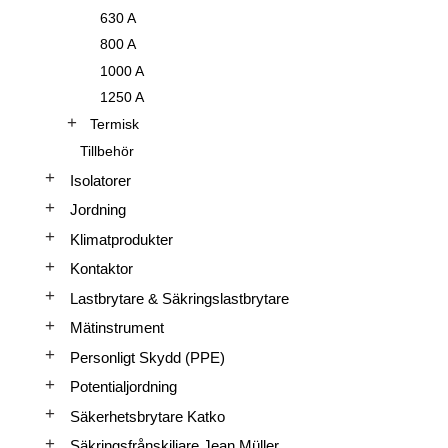
630 A
800 A
1000 A
1250 A
Termisk
Tillbehör
Isolatorer
Jordning
Klimatprodukter
Kontaktor
Lastbrytare & Säkringslastbrytare
Mätinstrument
Personligt Skydd (PPE)
Potentialjordning
Säkerhetsbrytare Katko
Säkringsfrånskiljare Jean Müller