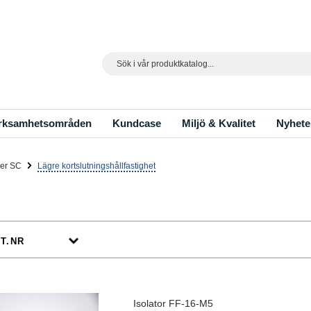
Search
rksamhetsområden
Kundcase
Miljö & Kvalitet
Nyhete
rer SC
Lägre kortslutningshållfastighet
Isolator FF-16-M5