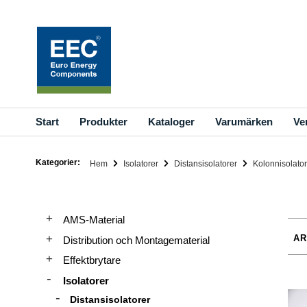
Hoppa
till
innehållet
Start
Produkter
Kataloger
Varumärken
Ve
Kategorier:
Hem
Isolatorer
Distansisolatorer
Kolonnisolato
AMS-Material
Distribution och Montagematerial
Effektbrytare
Isolatorer
Distansisolatorer