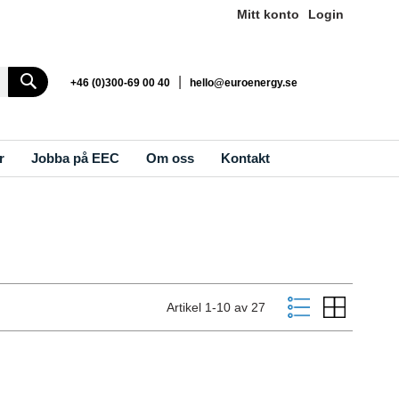
Mitt konto
Login
Search
|
+46 (0)300-69 00 40
hello@euroenergy.se
r
Jobba på EEC
Om oss
Kontakt
Visa
Listvy
Rutnät
Artikel
1
-
10
av
27
som