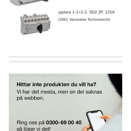
OL omkopplare 1-1+2-2, SD2,3P, 125A
Artnr 60192983, Varumärke Technoelectric