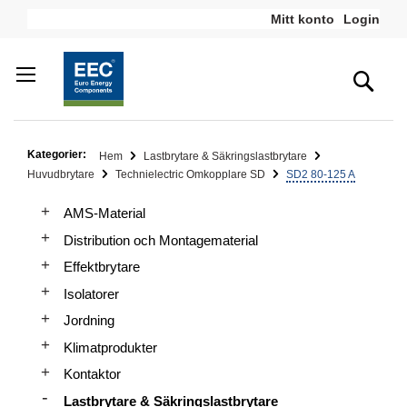
Hoppa
Mitt konto
Login
till
innehållet
Sea
Kategorier:
Hem
Lastbrytare & Säkringslastbrytare
Huvudbrytare
Technielectric Omkopplare SD
SD2 80-125 A
AMS-Material
Distribution och Montagematerial
Effektbrytare
Isolatorer
Jordning
Klimatprodukter
Kontaktor
Lastbrytare & Säkringslastbrytare