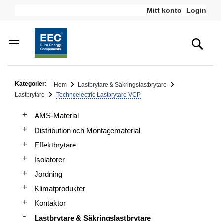
Hoppa
Mitt konto
Login
till
innehållet
Sea
Kategorier:
Hem
Lastbrytare & Säkringslastbrytare
Lastbrytare
Technoelectric Lastbrytare VCP
AMS-Material
Distribution och Montagematerial
Effektbrytare
Isolatorer
Jordning
Klimatprodukter
Kontaktor
Lastbrytare & Säkringslastbrytare