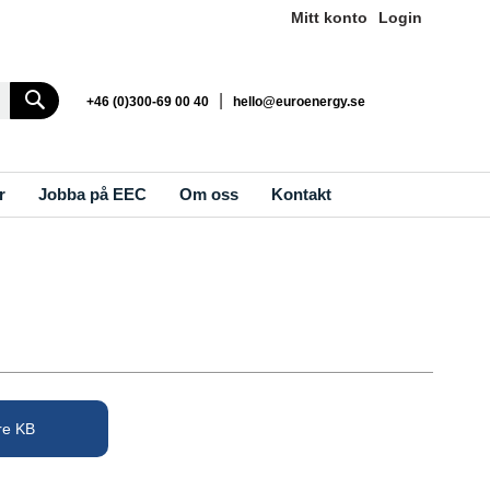
Mitt konto
Login
Search
|
+46 (0)300-69 00 40
hello@euroenergy.se
r
Jobba på EEC
Om oss
Kontakt
re KB