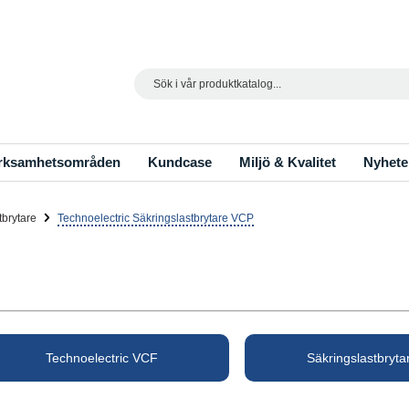
Search
rksamhetsområden
Kundcase
Miljö & Kvalitet
Nyhete
tbrytare
Technoelectric Säkringslastbrytare VCP
Technoelectric VCF
Säkringslastbryta