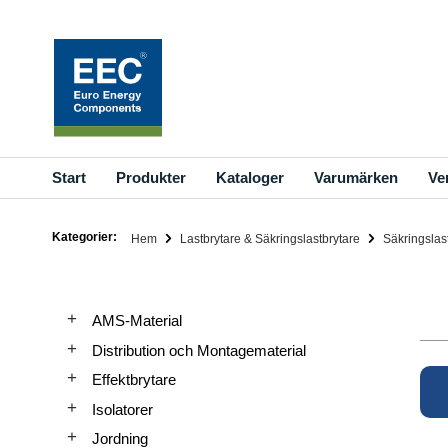
Hoppa
till
innehållet
Start
Produkter
Kataloger
Varumärken
Ve
Kategorier:
Hem
Lastbrytare & Säkringslastbrytare
Säkringslas
AMS-Material
Distribution och Montagematerial
Effektbrytare
Isolatorer
Jordning