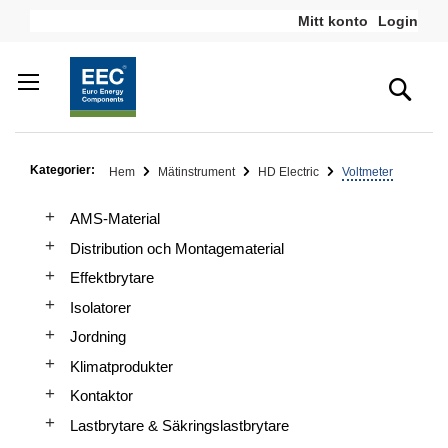
Hoppa
Mitt konto
Login
till
innehållet
Sea
Kategorier:
Hem
Mätinstrument
HD Electric
Voltmeter
AMS-Material
Distribution och Montagematerial
Effektbrytare
Isolatorer
Jordning
Klimatprodukter
Kontaktor
Lastbrytare & Säkringslastbrytare