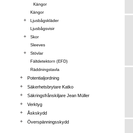
Kängor
Kängor
Ljusbågskläder
Ljusbågsvisir
Skor
Sleeves
Stövlar
Fältdetektorn (EFD)
Räddningstavla
Potentialjordning
Säkerhetsbrytare Katko
Säkringsfrånskiljare Jean Müller
Verktyg
Åskskydd
Överspänningsskydd