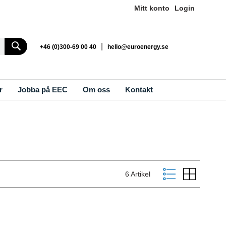
Mitt konto
Login
Search
|
+46 (0)300-69 00 40
hello@euroenergy.se
r
Jobba på EEC
Om oss
Kontakt
Visa
Listvy
Rutnät
6
Artikel
som