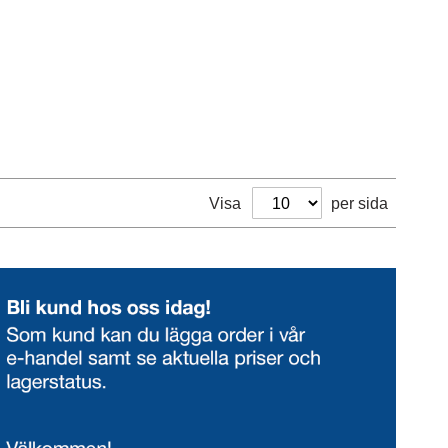
Visa
per sida