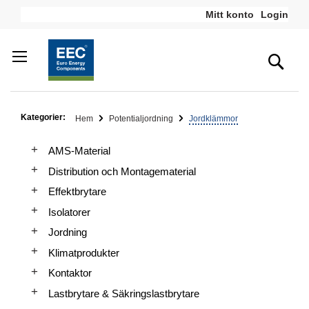
Hoppa
Mitt konto
Login
till
innehållet
Sea
Kategorier:
Hem
Potentialjordning
Jordklämmor
AMS-Material
Distribution och Montagematerial
Effektbrytare
Isolatorer
Jordning
Klimatprodukter
Kontaktor
Lastbrytare & Säkringslastbrytare