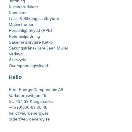
Jordning
Klimatprodukter
Kontaktor
Last- & Säkringslastbrytare
Mätinstrument
Personligt Skydd (PPE)
Potentialjordning
Säkerhetsbrytare Katko
Säkringsfrånskiljare Jean Müller
Verktyg
Åskskydd
Överspänningsskydd
Hello
Euro Energy Components AB
Varlabergsvägen 25
SE-434 39 Kungsbacka
+46 (0)300-69 00 40
hello@euroenergy.se
order@euroenergy.se