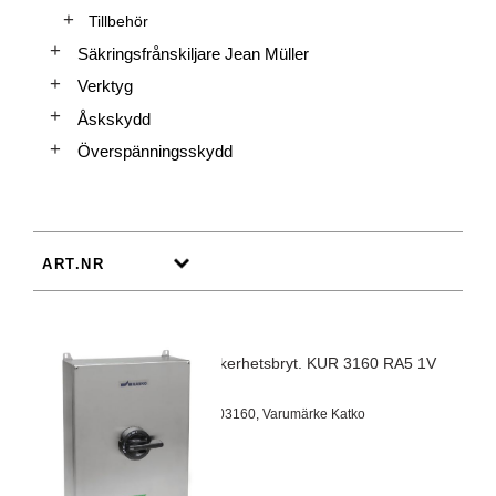
Tillbehör
Säkringsfrånskiljare Jean Müller
Verktyg
Åskskydd
Överspänningsskydd
EMC Säkerhetsbryt. KUR 3160 RA5 1V
IP65
Artnr 24703160, Varumärke Katko