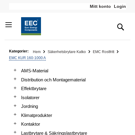
Hoppa
Mitt konto
Login
till
innehållet
Sea
Kategorier:
Hem
Säkerhetsbrytare Katko
EMC Rostfritt
EMC KUR 160-1000 A
AMS-Material
Distribution och Montagematerial
Effektbrytare
Isolatorer
Jordning
Klimatprodukter
Kontaktor
Lastbrytare & Säkringslastbrytare