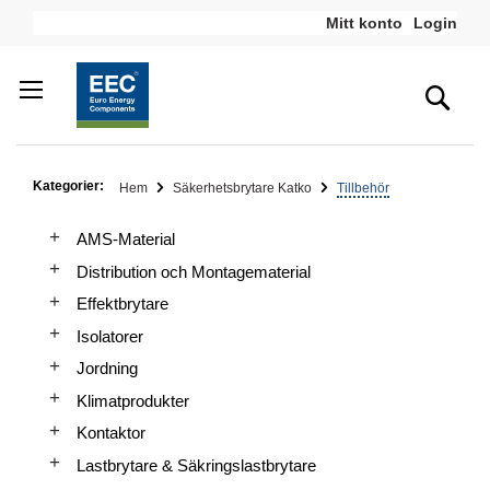
Hoppa
Mitt konto
Login
till
innehållet
Sea
Kategorier:
Hem
Säkerhetsbrytare Katko
Tillbehör
AMS-Material
Distribution och Montagematerial
Effektbrytare
Isolatorer
Jordning
Klimatprodukter
Kontaktor
Lastbrytare & Säkringslastbrytare