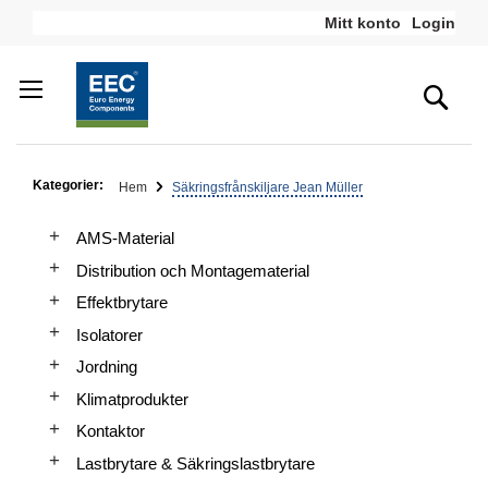
Hoppa
Mitt konto
Login
till
innehållet
Sea
Kategorier:
Hem
Säkringsfrånskiljare Jean Müller
AMS-Material
Distribution och Montagematerial
Effektbrytare
Isolatorer
Jordning
Klimatprodukter
Kontaktor
Lastbrytare & Säkringslastbrytare