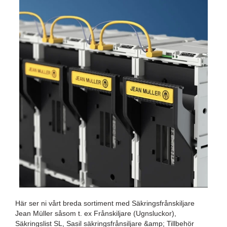
Här ser ni vårt breda sortiment med Säkringsfrånskiljare
Jean Müller såsom t. ex Frånskiljare (Ugnsluckor),
Säkringslist SL, Sasil säkringsfrånsiljare &amp; Tillbehör