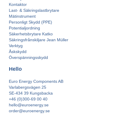
Kontaktor
Last- & Säkringslastbrytare
Mätinstrument
Personligt Skydd (PPE)
Potentialjordning
Säkerhetsbrytare Katko
Säkringsfrånskiljare Jean Müller
Verktyg
Åskskydd
Överspänningsskydd
Hello
Euro Energy Components AB
Varlabergsvägen 25
SE-434 39 Kungsbacka
+46 (0)300-69 00 40
hello@euroenergy.se
order@euroenergy.se