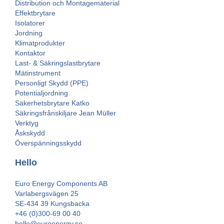
Distribution och Montagematerial
Effektbrytare
Isolatorer
Jordning
Klimatprodukter
Kontaktor
Last- & Säkringslastbrytare
Mätinstrument
Personligt Skydd (PPE)
Potentialjordning
Säkerhetsbrytare Katko
Säkringsfrånskiljare Jean Müller
Verktyg
Åskskydd
Överspänningsskydd
Hello
Euro Energy Components AB
Varlabergsvägen 25
SE-434 39 Kungsbacka
+46 (0)300-69 00 40
hello@euroenergy.se