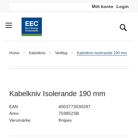
Hoppa
Mitt konto
Login
till
innehållet
Sea
Home
Kabelkniv
Verktyg
Kabelkniv Isolerande 190 mm
Hoppa
Hoppa
till
till
slutet
början
av
av
Kabelkniv Isolerande 190 mm
bildgalleriet
bildgalleriet
EAN
4003773030287
Artnr.
759852SB
Varumärke
Knipex