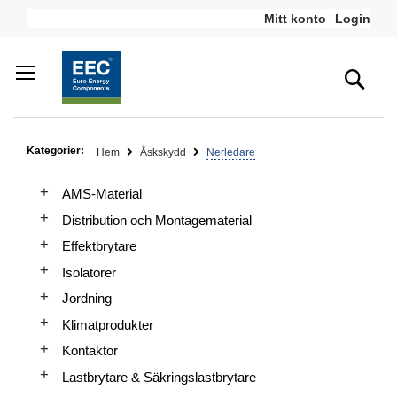
Hoppa
Mitt konto
Login
till
innehållet
Sea
Kategorier:
Hem
Åskskydd
Nerledare
AMS-Material
Distribution och Montagematerial
Effektbrytare
Isolatorer
Jordning
Klimatprodukter
Kontaktor
Lastbrytare & Säkringslastbrytare