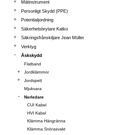
Mätinstrument
Personligt Skydd (PPE)
Potentialjordning
Säkerhetsbrytare Katko
Säkringsfrånskiljare Jean Müller
Verktyg
Åskskydd
Flatband
Jordklämmor
Jordspett
Mjukvara
Nerledare
CUI Kabel
HVI Kabel
Klämma Hängränna
Klämma Snörasvakt