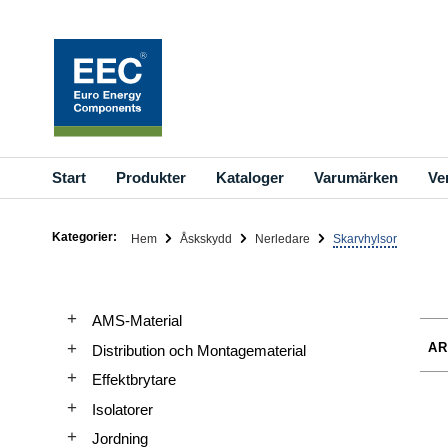
Hoppa
till
innehållet
Start
Produkter
Kataloger
Varumärken
Ve
Kategorier:
Hem
Åskskydd
Nerledare
Skarvhylsor
AMS-Material
Distribution och Montagematerial
Effektbrytare
Isolatorer
Jordning