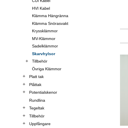
CUI Kabel
HVI Kabel
Klämma Hängränna
Klämma Snörasvakt
Kryssklämmor
MV-Klämmor
Sadelklämmor
Skarvhylsor
Tillbehör
Övriga Klämmor
Platt tak
Plåttak
Potentialskenor
Rundlina
Tegeltak
Tillbehör
Uppfångare