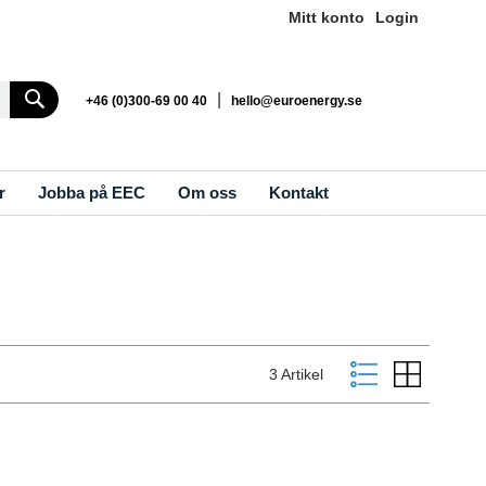
Mitt konto
Login
Search
|
+46 (0)300-69 00 40
hello@euroenergy.se
r
Jobba på EEC
Om oss
Kontakt
Visa
Listvy
Rutnät
3
Artikel
som