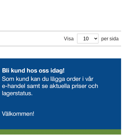
Visa
per sida