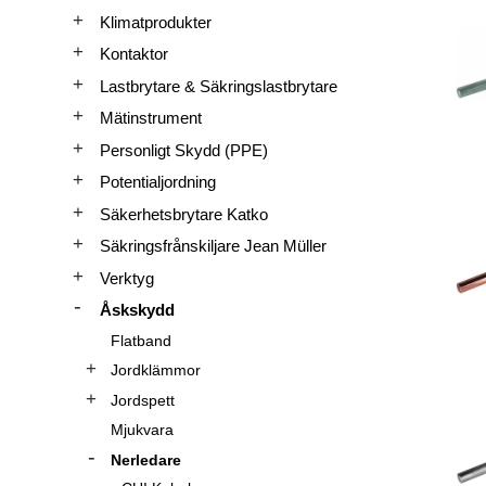
Klimatprodukter
Kontaktor
Lastbrytare & Säkringslastbrytare
Mätinstrument
Personligt Skydd (PPE)
Potentialjordning
Säkerhetsbrytare Katko
Säkringsfrånskiljare Jean Müller
Verktyg
Åskskydd
Flatband
Jordklämmor
Jordspett
Mjukvara
Nerledare