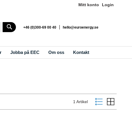
Mitt konto
Login
Search
|
+46 (0)300-69 00 40
hello@euroenergy.se
r
Jobba på EEC
Om oss
Kontakt
Visa
Listvy
Rutnät
1
Artikel
som