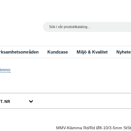
Search
rksamhetsområden
Kundcase
Miljö & Kvalitet
Nyhete
ämmor
MMV-Klämma Rd/Rd Ø8-10/3-5mm StSt