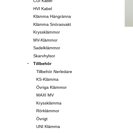
CUI Kabel
HVI Kabel
Klämma Hängränna
Klämma Snörasvakt
Kryssklämmor
MV-Klämmor
Sadelklämmor
Skarvhylsor
Tillbehör
Tillbehör Nerledare
KS-Klämma
Övriga Klämmor
MAXI MV
Kryssklämma
Rörklämmor
Övrigt
UNI Klämma