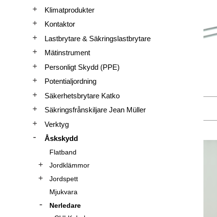
Klimatprodukter
Kontaktor
Lastbrytare & Säkringslastbrytare
Mätinstrument
Personligt Skydd (PPE)
Potentialjordning
Säkerhetsbrytare Katko
Säkringsfrånskiljare Jean Müller
Verktyg
Åskskydd
Flatband
Jordklämmor
Jordspett
Mjukvara
Nerledare