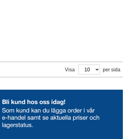
Visa
per sida