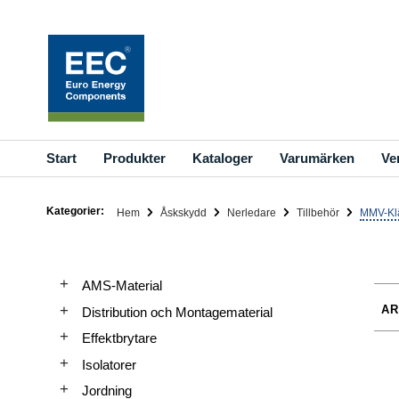
Hoppa
till
innehållet
Start
Produkter
Kataloger
Varumärken
Ve
Kategorier:
Hem
Åskskydd
Nerledare
Tillbehör
MMV-Kl
AMS-Material
Distribution och Montagematerial
Effektbrytare
Isolatorer
Jordning