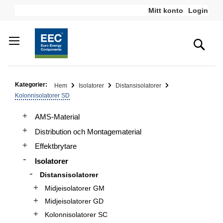
Hoppa
Mitt konto
Login
till
innehållet
Sea
Kategorier:
Hem
Isolatorer
Distansisolatorer
Kolonnisolatorer SD
AMS-Material
Distribution och Montagematerial
Effektbrytare
Isolatorer
Distansisolatorer
Midjeisolatorer GM
Midjeisolatorer GD
Kolonnisolatorer SC