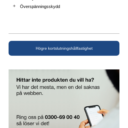
Överspänningsskydd
Högre kortslutningshållfastighet