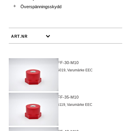
Överspänningsskydd
Isolator FF-30-M10
Artnr 3015019, Varumärke EEC
Isolator FF-35-M10
Artnr 3015119, Varumärke EEC