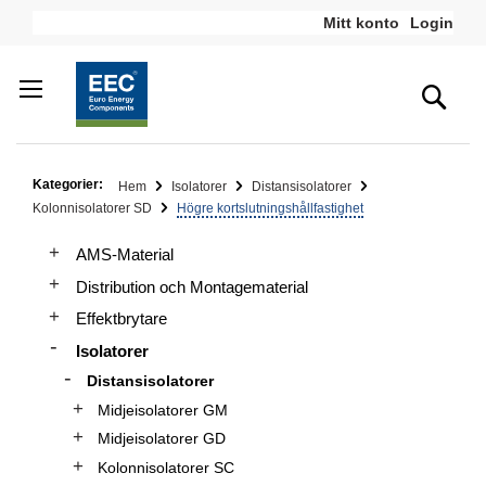
Hoppa
Mitt konto
Login
till
innehållet
Sea
Kategorier:
Hem
Isolatorer
Distansisolatorer
Kolonnisolatorer SD
Högre kortslutningshållfastighet
AMS-Material
Distribution och Montagematerial
Effektbrytare
Isolatorer
Distansisolatorer
Midjeisolatorer GM
Midjeisolatorer GD
Kolonnisolatorer SC